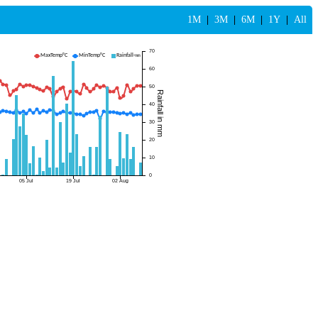
1M
|
3M
|
6M
|
1Y
|
All