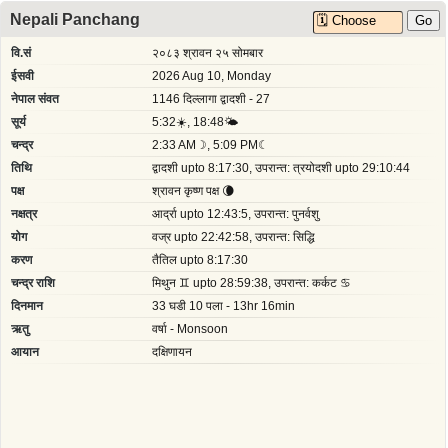
Nepali Panchang
वि.सं
२०८३ श्रावन २५ सोमबार
ईसवी
2026 Aug 10, Monday
नेपाल संवत
1146 दिल्लागा द्वादशी - 27
सूर्य
5:32☀️, 18:48🌤
चन्द्र
2:33 AM☽, 5:09 PM☾
तिथि
द्वादशी upto 8:17:30, उपरान्त: त्रयोदशी upto 29:10:44
पक्ष
श्रावन कृष्ण पक्ष 🌘
नक्षत्र
आर्द्रा upto 12:43:5, उपरान्त: पुनर्वशु
योग
वज्र upto 22:42:58, उपरान्त: सिद्धि
करण
तैतिल upto 8:17:30
चन्द्र राशि
मिथुन ♊ upto 28:59:38, उपरान्त: कर्कट ♋
दिनमान
33 घडी 10 पला - 13hr 16min
ऋतु
वर्षा - Monsoon
आयान
दक्षिणायन