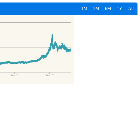
1M
|
3M
|
6M
|
1Y
|
All