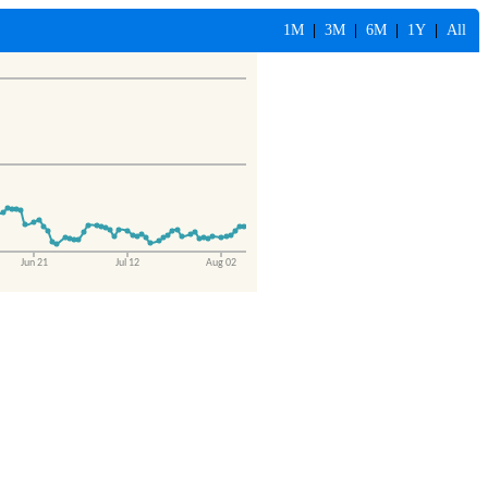
1M
|
3M
|
6M
|
1Y
|
All