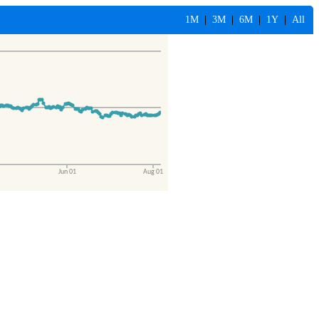
1M
|
3M
|
6M
|
1Y
|
All