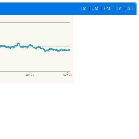
1M
|
3M
|
6M
|
1Y
|
All