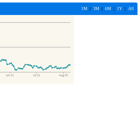
1M
|
3M
|
6M
|
1Y
|
All