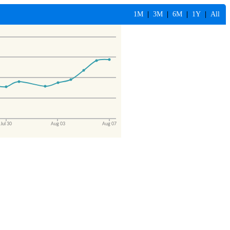
1M
|
3M
|
6M
|
1Y
|
All