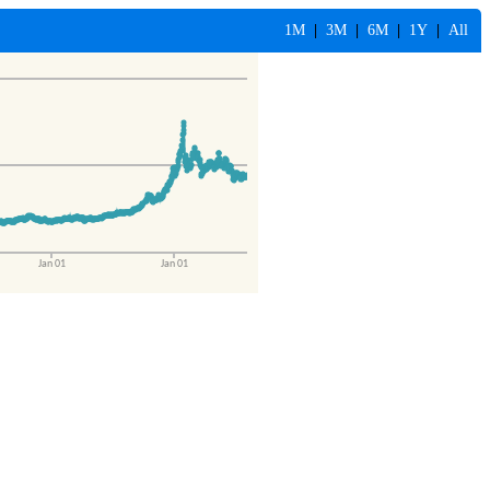
1M
|
3M
|
6M
|
1Y
|
All