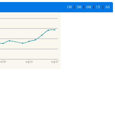
1M
|
3M
|
6M
|
1Y
|
All