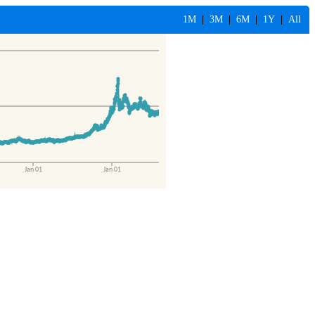
1M
|
3M
|
6M
|
1Y
|
All