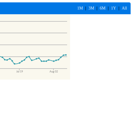
1M
|
3M
|
6M
|
1Y
|
All