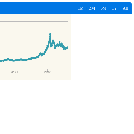
1M
|
3M
|
6M
|
1Y
|
All