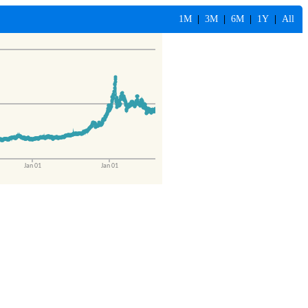
1M
|
3M
|
6M
|
1Y
|
All