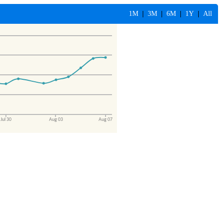
1M
|
3M
|
6M
|
1Y
|
All