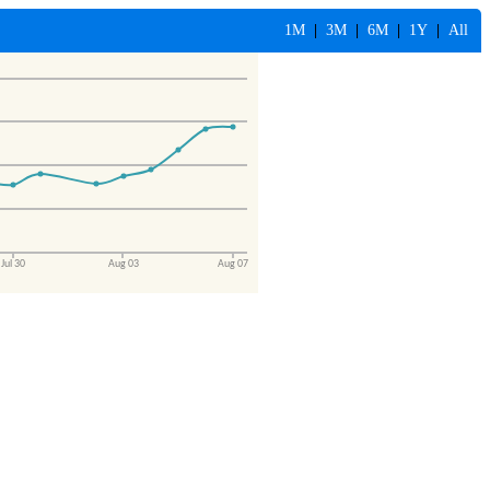
1M
|
3M
|
6M
|
1Y
|
All