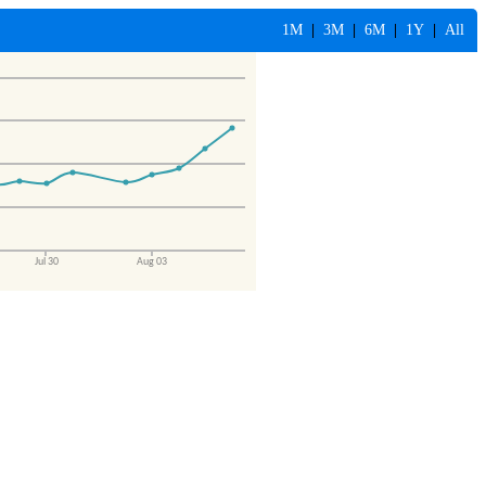
1M
|
3M
|
6M
|
1Y
|
All