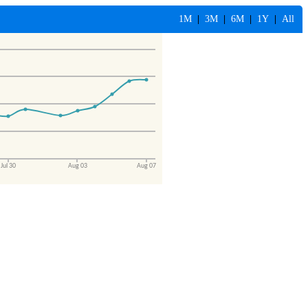
1M
|
3M
|
6M
|
1Y
|
All