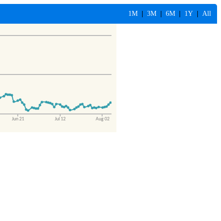
1M
|
3M
|
6M
|
1Y
|
All