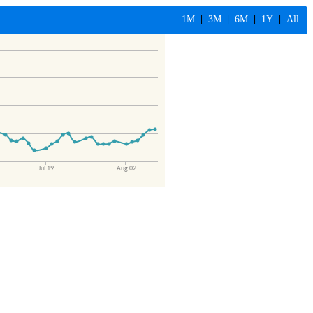
1M
|
3M
|
6M
|
1Y
|
All