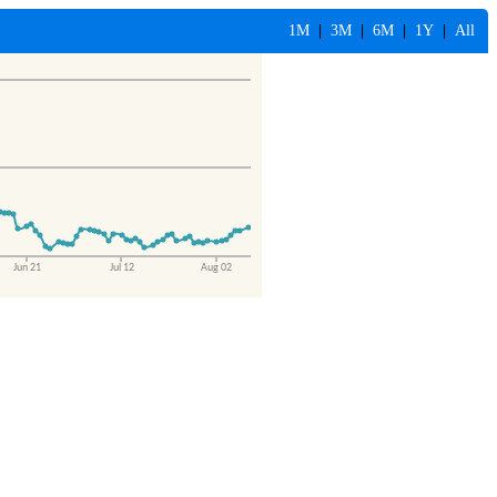
1M
|
3M
|
6M
|
1Y
|
All