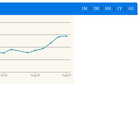
1M
|
3M
|
6M
|
1Y
|
All