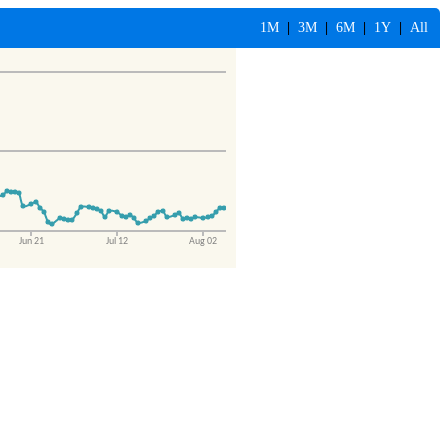
1M
|
3M
|
6M
|
1Y
|
All