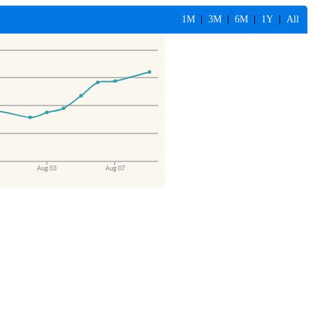
1M
|
3M
|
6M
|
1Y
|
All