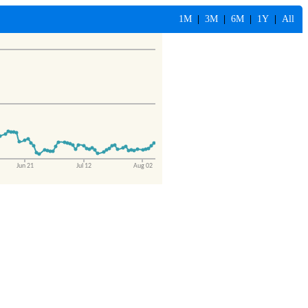
1M
|
3M
|
6M
|
1Y
|
All