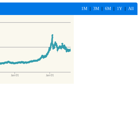
1M
|
3M
|
6M
|
1Y
|
All