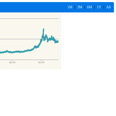
1M
|
3M
|
6M
|
1Y
|
All