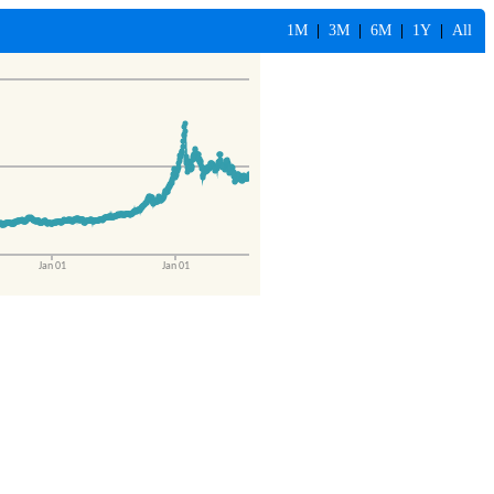
1M
|
3M
|
6M
|
1Y
|
All