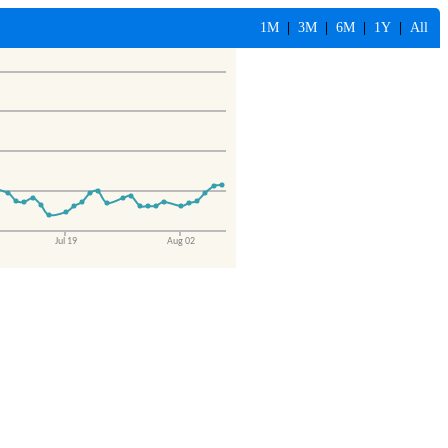
1M
|
3M
|
6M
|
1Y
|
All