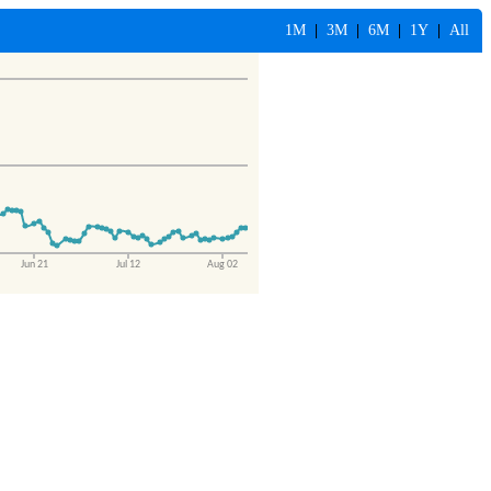
1M
|
3M
|
6M
|
1Y
|
All