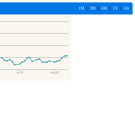
1M
|
3M
|
6M
|
1Y
|
All