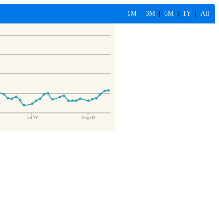
1M
|
3M
|
6M
|
1Y
|
All