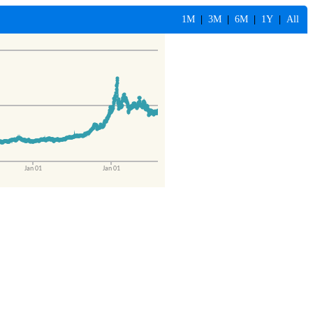
1M
|
3M
|
6M
|
1Y
|
All