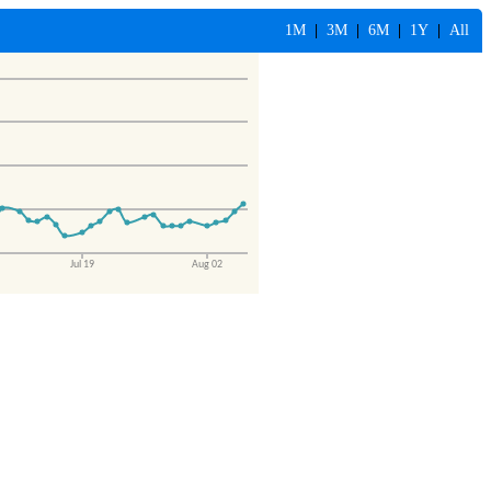
1M
|
3M
|
6M
|
1Y
|
All