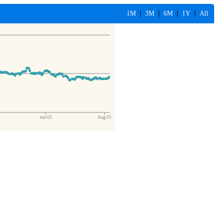
1M
|
3M
|
6M
|
1Y
|
All