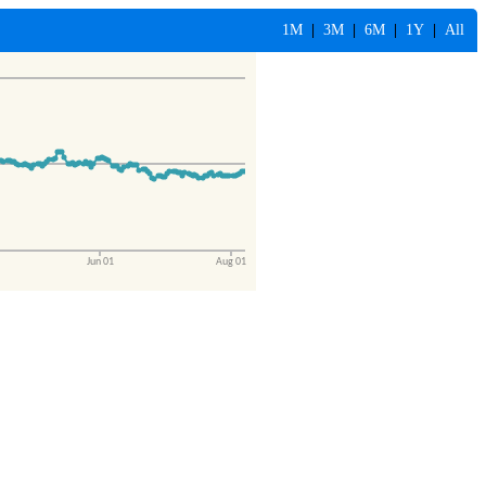
1M
|
3M
|
6M
|
1Y
|
All