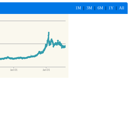
1M
|
3M
|
6M
|
1Y
|
All