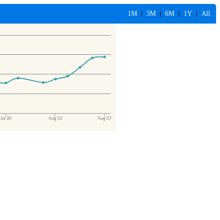
1M
|
3M
|
6M
|
1Y
|
All