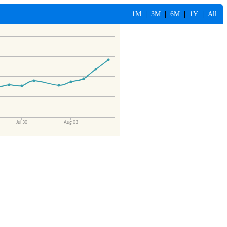
1M
|
3M
|
6M
|
1Y
|
All