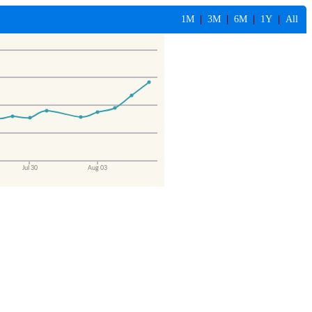
1M
|
3M
|
6M
|
1Y
|
All