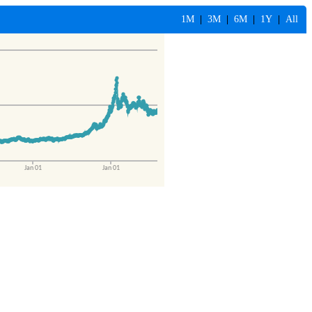
1M
|
3M
|
6M
|
1Y
|
All