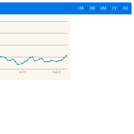
1M
|
3M
|
6M
|
1Y
|
All