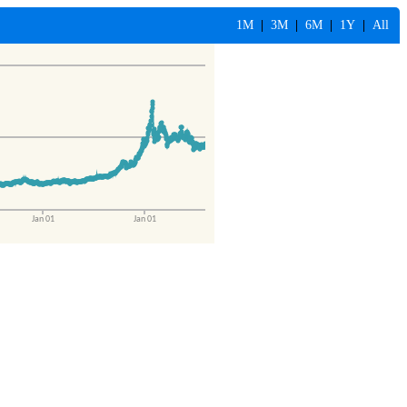
1M
|
3M
|
6M
|
1Y
|
All