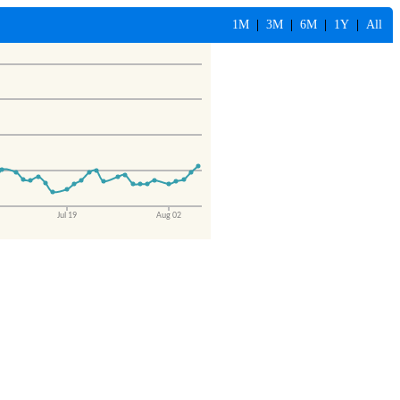
1M
|
3M
|
6M
|
1Y
|
All