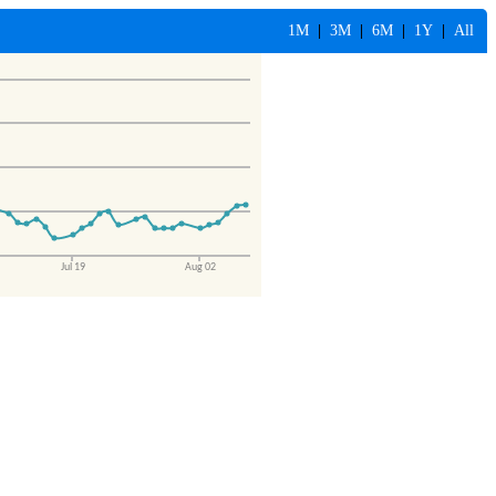
1M
|
3M
|
6M
|
1Y
|
All