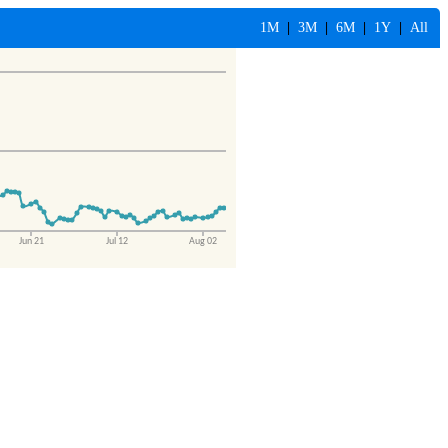
1M
|
3M
|
6M
|
1Y
|
All