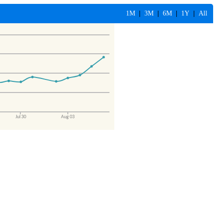
1M
|
3M
|
6M
|
1Y
|
All