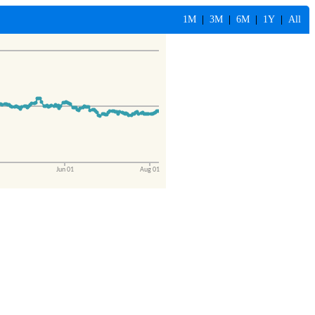
1M
|
3M
|
6M
|
1Y
|
All