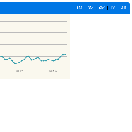
1M
|
3M
|
6M
|
1Y
|
All