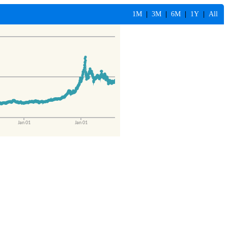
1M
|
3M
|
6M
|
1Y
|
All